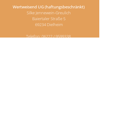
​​Wertweisend UG (haftungsbeschränkt)
Silke Jennewein-Greulich
Baiertaler Straße 5
69234 Dielheim
Telefon: 06222 /
9599338
E-Mail:
info@wertweisend.de
Newsletter
Entdecken Sie die neuesten Seminare sowie
exklusive Angebote und wertvolle Tipps –
direkt in Ihrem Posteingang! Melden Sie sich
jetzt für meinen Newsletter an und
profitieren Sie von spannenden Inhalten
und besonderen Aktionen. Verpassen Sie
keine Neuigkeiten mehr und bleiben Sie
immer bestens informiert!