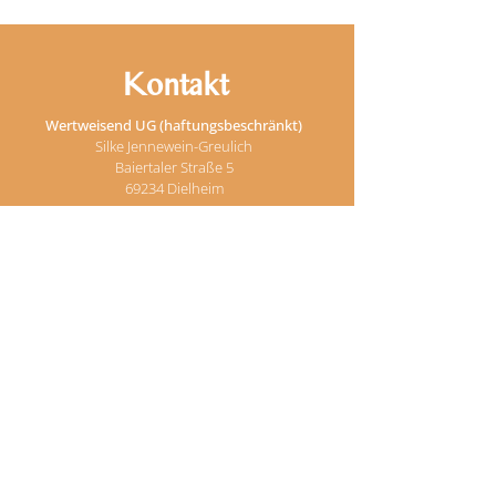
Kontakt
​​Wertweisend UG (haftungsbeschränkt)
Silke Jennewein-Greulich
Baiertaler Straße 5
69234 Dielheim
Telefon: 06222 /
9599338
E-Mail:
info@wertweisend.de
Newsletter
Entdecken Sie die neuesten Seminare sowie
exklusive Angebote und wertvolle Tipps –
direkt in Ihrem Posteingang! Melden Sie sich
jetzt für meinen Newsletter an und