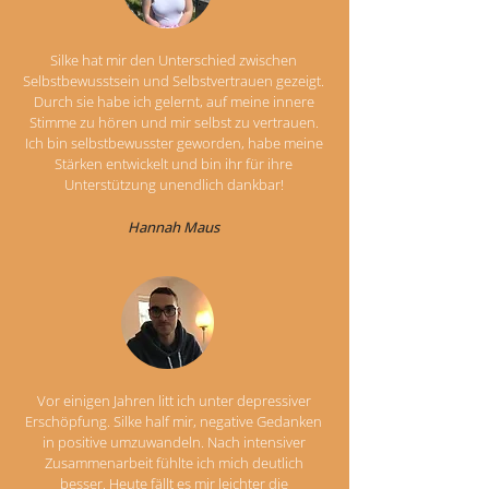
Silke hat mir den Unterschied zwischen
Selbstbewusstsein und Selbstvertrauen gezeigt.
Durch sie habe ich gelernt, auf meine innere
Stimme zu hören und mir selbst zu vertrauen.
Ich bin selbstbewusster geworden, habe meine
Stärken entwickelt und bin ihr für ihre
Unterstützung unendlich dankbar!
Hannah Maus
Vor einigen Jahren litt ich unter depressiver
Erschöpfung. Silke half mir, negative Gedanken
in positive umzuwandeln. Nach intensiver
Zusammenarbeit fühlte ich mich deutlich
besser. Heute fällt es mir leichter die