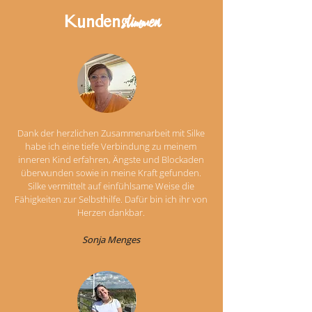
stimmen
Kunden
Dank der herzlichen Zusammenarbeit mit Silke
habe ich eine tiefe Verbindung zu meinem
inneren Kind erfahren, Ängste und Blockaden
überwunden sowie in meine Kraft gefunden.
Silke vermittelt auf einfühlsame Weise die
Fähigkeiten zur Selbsthilfe. Dafür bin ich ihr von
Herzen dankbar.
Sonja Menges