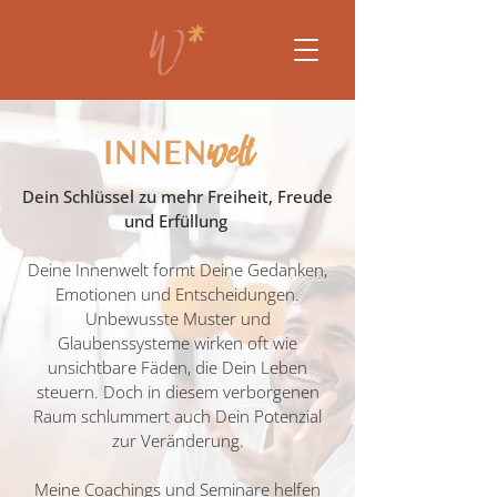
welt
INNEN
Dein Schlüssel zu mehr Freiheit, Freude
und Erfüllung
Deine Innenwelt formt Deine Gedanken,
Emotionen und Entscheidungen.
Unbewusste Muster und
Glaubenssysteme wirken oft wie
unsichtbare Fäden, die Dein Leben
steuern. Doch in diesem verborgenen
Raum schlummert auch Dein Potenzial
zur Veränderung.
Meine Coachings und Seminare helfen